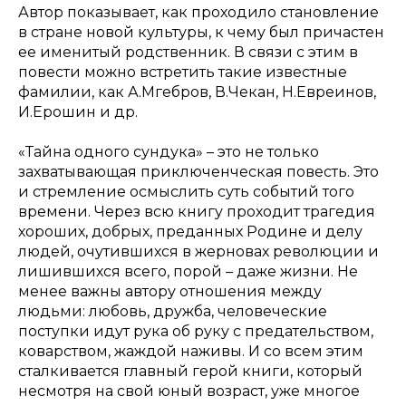
Автор показывает, как проходило становление
в стране новой культуры, к чему был причастен
ее именитый родственник. В связи с этим в
повести можно встретить такие известные
фамилии, как А.Мгебров, В.Чекан, Н.Евреинов,
И.Ерошин и др.
«Тайна одного сундука» – это не только
захватывающая приключенческая повесть. Это
и стремление осмыслить суть событий того
времени. Через всю книгу проходит трагедия
хороших, добрых, преданных Родине и делу
людей, очутившихся в жерновах революции и
лишившихся всего, порой – даже жизни. Не
менее важны автору отношения между
людьми: любовь, дружба, человеческие
поступки идут рука об руку с предательством,
коварством, жаждой наживы. И со всем этим
сталкивается главный герой книги, который
несмотря на свой юный возраст, уже многое