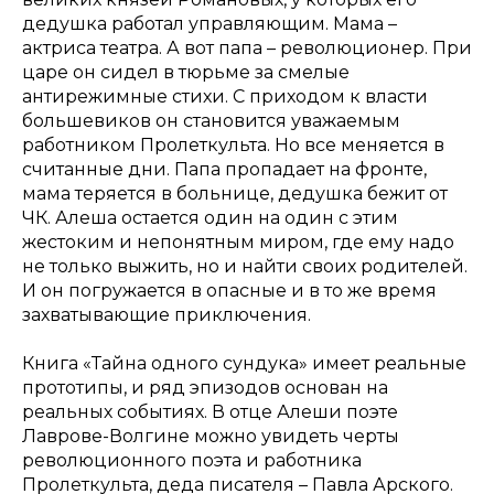
дедушка работал управляющим. Мама –
актриса театра. А вот папа – революционер. При
царе он сидел в тюрьме за смелые
антирежимные стихи. С приходом к власти
большевиков он становится уважаемым
работником Пролеткульта. Но все меняется в
считанные дни. Папа пропадает на фронте,
мама теряется в больнице, дедушка бежит от
ЧК. Алеша остается один на один с этим
жестоким и непонятным миром, где ему надо
не только выжить, но и найти своих родителей.
И он погружается в опасные и в то же время
захватывающие приключения.
Книга «Тайна одного сундука» имеет реальные
прототипы, и ряд эпизодов основан на
реальных событиях. В отце Алеши поэте
Лаврове-Волгине можно увидеть черты
революционного поэта и работника
Пролеткульта, деда писателя – Павла Арского.