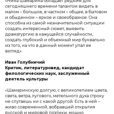
«Нина Шамарина обладает редким для
сегодняшнего времени талантом видеть в
малом – большое, в частном – общее, в бытовом
и обыденном – яркое и своеобразное. Она
способна из самой незначительной ситуации
создать интересный сюжет, выявить
драматургию в кажущейся случайности,
создать глубокий и объемный мир буквально
из того, на что в данный момент упал ее
взгляд».
Иван Голубничий
Критик, литературовед, кандидат
филологических наук, заслуженный
деятель культуры
«Шамаринскую долгую, с великолепием цвета,
света, ветра, лугового, метельного духа строку
не спутаешь ни с какой другой. Есть в ней –
живо современной, вобравшей открытия
русской и мировой поэтики, мощно